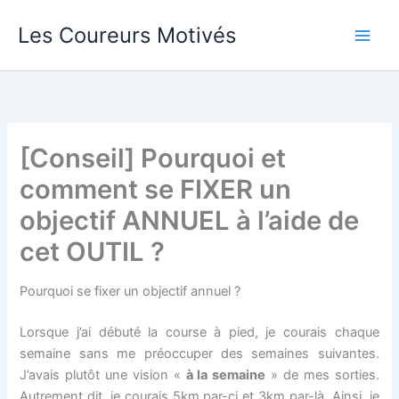
Aller
Les Coureurs Motivés
au
contenu
[Conseil] Pourquoi et
comment se FIXER un
objectif ANNUEL à l’aide de
cet OUTIL ?
Pourquoi se fixer un objectif annuel ?
Lorsque j’ai débuté la course à pied, je courais chaque
semaine sans me préoccuper des semaines suivantes.
J’avais plutôt une vision «
à la semaine
» de mes sorties.
Autrement dit, je courais 5km par-ci et 3km par-là. Ainsi, je