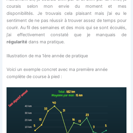
courais selon mon envie du moment et mes
disponibilités. Je trouvais cela plaisant mais j’ai eu le
sentiment de ne pas réussir à trouver assez de temps pour
courir. Au fil des semaines et des mois qui se sont écoulés,
j’ai effectivement constaté que je manquais de
régularité
dans ma pratique.
Illustration de ma 1ère année de pratique
Voici un exemple concret avec ma première année
complète de course à pied :