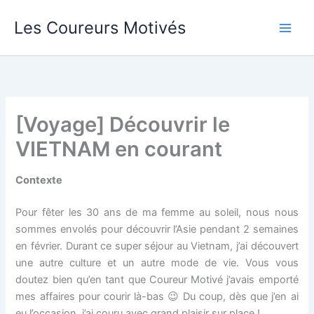
Aller
Les Coureurs Motivés
au
contenu
[Voyage] Découvrir le
VIETNAM en courant
Contexte
Pour fêter les 30 ans de ma femme au soleil, nous nous
sommes envolés pour découvrir l’Asie pendant 2 semaines
en février. Durant ce super séjour au Vietnam, j’ai découvert
une autre culture et un autre mode de vie. Vous vous
doutez bien qu’en tant que Coureur Motivé j’avais emporté
mes affaires pour courir là-bas 😉 Du coup, dès que j’en ai
eu l’occasion, j’ai couru avec grand plaisir sur place !