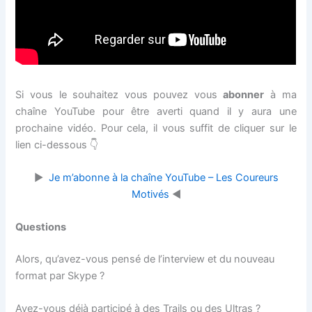
Si vous le souhaitez vous pouvez vous
abonner
à ma
chaîne YouTube pour être averti quand il y aura une
prochaine vidéo. Pour cela, il vous suffit de cliquer sur le
lien ci-dessous 👇
▶
Je m’abonne à la chaîne YouTube – Les Coureurs
Motivés
◀
Questions
Alors, qu’avez-vous pensé de l’interview et du nouveau
format par Skype ?
Avez-vous déjà participé à des Trails ou des Ultras ?