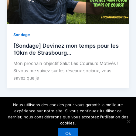
Sondage
[Sondage] Devinez mon temps pour les
10km de Strasbourg…
Mon prochain objectif Salut Les Coureurs Motivés !
Si vous me suivez sur les réseaux sociaux, vous
savez que je
Nous utilisons des cookies pour vous garantir la meilleure
expérience sur notre site. Si vous continuez à utiliser ce
dernier, nous considérerons que vous acceptez l'utilisation des
cookies.
Copyright © 2026 Les Coureurs Motivés
Ok