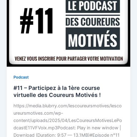
Podcast
#11 – Participez à la 1ère course
virtuelle des Coureurs Motivés !
https://media.blubrry.com/lescoureursmotives/lesco
ureursmotives.com/wp-
content/uploads/2025/04/LesCoureursMotivesLePo
dcastE11VFVoix.mp3Podcast: Play in new window |
Download (Duration: 9:57 — 13.1MB)#Episode n°11