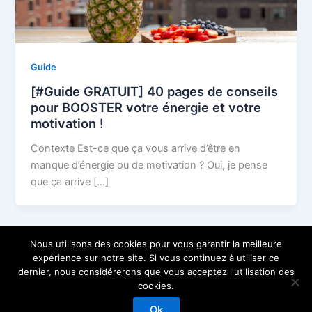
Guide
[#Guide GRATUIT] 40 pages de conseils
pour BOOSTER votre énergie et votre
motivation !
Contexte Est-ce que ça vous arrive d’être en
manque d’énergie ou de motivation ? Oui, je pense
que ça arrive […]
Nous utilisons des cookies pour vous garantir la meilleure
expérience sur notre site. Si vous continuez à utiliser ce
dernier, nous considérerons que vous acceptez l'utilisation des
cookies.
Copyright © 2026 Les Coureurs Motivés
Ok