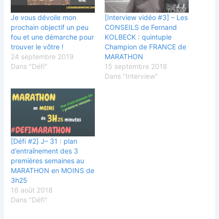
Je vous dévoile mon
[Interview vidéo #3] – Les
prochain objectif un peu
CONSEILS de Fernand
fou et une démarche pour
KOLBECK : quintuple
trouver le vôtre !
Champion de FRANCE de
24 septembre 2019
MARATHON
Dans "Défi"
15 septembre 2018
Dans "Interview"
[Défi #2] J– 31 : plan
d’entraînement des 3
premières semaines au
MARATHON en MOINS de
3h25
16 août 2018
Dans "Défi"