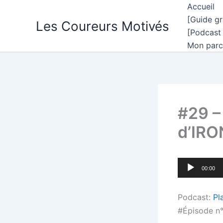
Aller
Accueil
au
[Guide g
Les Coureurs Motivés
contenu
[Podcast
Mon parc
#29 –
d’IRO
Lecteur
00:00
audio
Podcast:
Pl
#Épisode n