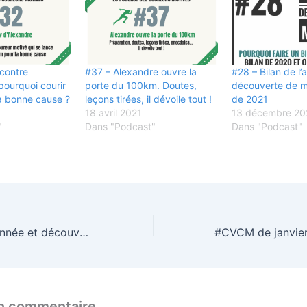
ncontre
#37 – Alexandre ouvre la
#28 – Bilan de l’
pourquoi courir
porte du 100km. Doutes,
découverte de m
a bonne cause ?
leçons tirées, il dévoile tout !
de 2021
18 avril 2021
13 décembre 20
"
Dans "Podcast"
Dans "Podcast"
#28 – Bilan de l’année et découverte de mes objectifs de 2021
un commentaire