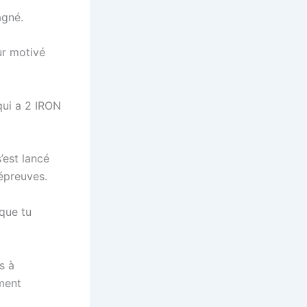
augmenter
pagné.
ou
diminuer
ur motivé
le
volume.
 qui a 2 IRON
’est lancé
 épreuves.
 que tu
s à
ment