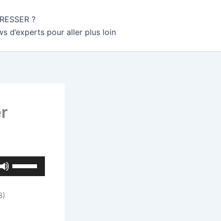
GRESSER ?
ws d’experts pour aller plus loin
er
Utilisez
les
flèches
B)
haut/bas
pour