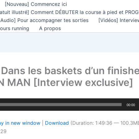
[Nouveau] Commencez ici
ratuit illustré] Comment DÉBUTER la course à pied et PRO
 Audio] Pour accompagner tes sorties
[Vidéos] Intervie
ours running
A propos
 Dans les baskets d’un finish
N MAN [Interview exclusive]
00:00
ay in new window
|
Download
(Duration: 1:49:36 — 100.3M
°29