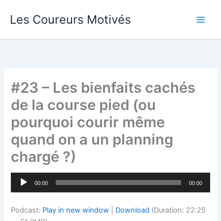
Aller
Les Coureurs Motivés
au
contenu
#23 – Les bienfaits cachés
de la course pied (ou
pourquoi courir même
quand on a un planning
chargé ?)
Lecteur
00:00
00:00
audio
Podcast:
Play in new window
|
Download
(Duration: 22:25