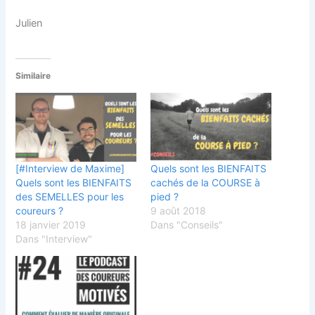
Julien
Similaire
[#Interview de Maxime]
Quels sont les BIENFAITS
Quels sont les BIENFAITS
cachés de la COURSE à
des SEMELLES pour les
pied ?
coureurs ?
9 août 2018
18 janvier 2019
Dans "Conseils"
Dans "Interview"