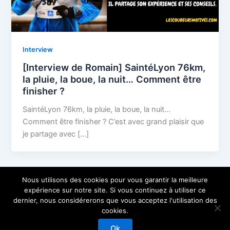
Interview
[Interview de Romain] SaintéLyon 76km,
la pluie, la boue, la nuit… Comment être
finisher ?
SaintéLyon 76km, la pluie, la boue, la nuit…
Comment être finisher ? C’est avec grand plaisir que
je partage avec […]
Nous utilisons des cookies pour vous garantir la meilleure
expérience sur notre site. Si vous continuez à utiliser ce
dernier, nous considérerons que vous acceptez l'utilisation des
cookies.
Copyright © 2026 Les Coureurs Motivés
Ok